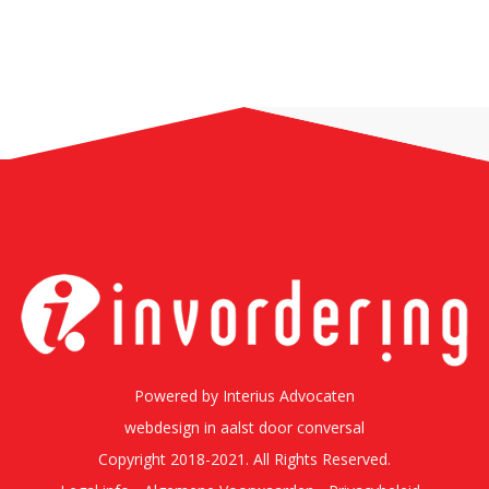
Powered by
Interius Advocaten
webdesign in aalst
door conversal
Copyright 2018-2021. All Rights Reserved.